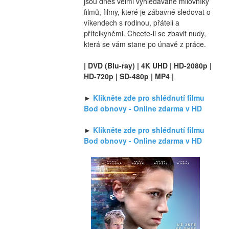
jsou dnes velmi vyhledávané milovníky 
filmů, filmy, které je zábavné sledovat o 
víkendech s rodinou, přáteli a 
přítelkyněmi. Chcete-li se zbavit nudy, 
která se vám stane po únavě z práce.
| DVD (Blu-ray) | 4K UHD | HD-2080p | 
HD-720p | SD-480p | MP4 |
► 
Klikněte zde pro shlédnutí filmu 
Bod obnovy - Online zdarma v HD
► 
Klikněte zde pro shlédnutí filmu 
Bod obnovy - Online zdarma v HD