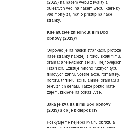
(2023) na našem webu z kvality a 
důležitých věcí na našem webu, které by 
vás mohly zajímat o přístup na naše 
stránky.
Kde můžete zhlédnout film Bod 
obnovy (2023)?
Odpověď je na našich stránkách, protože 
naše stránky nabízejí širokou škálu filmů, 
dramat a televizních seriálů, nejnovějších 
i starších. Existuje mnoho různých typů 
filmových žánrů, včetně akce, romantiky, 
hororu, thrilleru, sci-fi, anime, dramatu a 
televizních seriálů. Takže pokud máte 
zájem, klikněte na odkaz výše.
Jaká je kvalita filmu Bod obnovy 
(2023) a co je k dispozici?
Poskytujeme nejlepší kvalitu obrazu a 
zvuku. K dispozici je také kvalita videa 