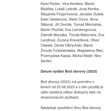
Karel Roden, Vica Kerekes, Martin 
Myšička, Lukáš Latinák, Juraj Kemka, 
Štepánka Fingerhutová, Jaroslav Dušek, 
Ester Geislerová, Vlado Černý, Anna 
Šišková, Jiří Dvořák, Tomáš Měcháček, 
Martin Pechlát, Eva Leimbergerová, 
Zdeněk Maryška, Tomáš Matonoha, Eva 
Landlová, Zuzana Kraváriková, Oliver 
Oswald, Daniel Olbrychski, Marta 
Żmuda-Trzebiatowska, Magdalena Nieć, 
Przemysław Kapsa, Michal Maléř, Nico 
Santini.
Datum vydání Bod obnovy (2023)
Bod obnovy (2023) má premiéru v 
kinech od 25.08.2023 a o den později je 
výše uvedený odkaz dostupný také na 
streamovacích službách.
Následuje vysvětlení filmu Bod obnovy 