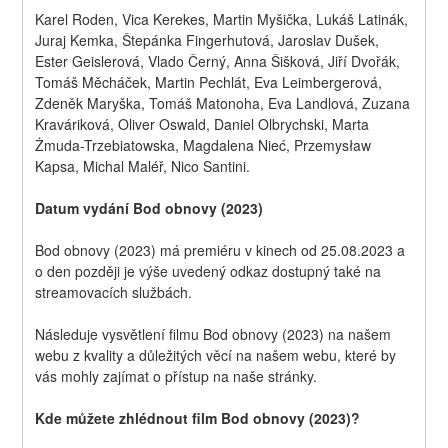
Karel Roden, Vica Kerekes, Martin Myšička, Lukáš Latinák, 
Juraj Kemka, Štepánka Fingerhutová, Jaroslav Dušek, 
Ester Geislerová, Vlado Černý, Anna Šišková, Jiří Dvořák, 
Tomáš Měcháček, Martin Pechlát, Eva Leimbergerová, 
Zdeněk Maryška, Tomáš Matonoha, Eva Landlová, Zuzana 
Kraváriková, Oliver Oswald, Daniel Olbrychski, Marta 
Żmuda-Trzebiatowska, Magdalena Nieć, Przemysław 
Kapsa, Michal Maléř, Nico Santini.
Datum vydání Bod obnovy (2023)
Bod obnovy (2023) má premiéru v kinech od 25.08.2023 a 
o den později je výše uvedený odkaz dostupný také na 
streamovacích službách.
Následuje vysvětlení filmu Bod obnovy (2023) na našem 
webu z kvality a důležitých věcí na našem webu, které by 
vás mohly zajímat o přístup na naše stránky.
Kde můžete zhlédnout film Bod obnovy (2023)?