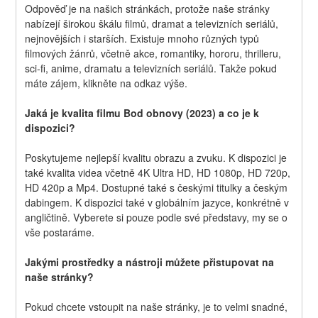
Odpověď je na našich stránkách, protože naše stránky 
nabízejí širokou škálu filmů, dramat a televizních seriálů, 
nejnovějších i starších. Existuje mnoho různých typů 
filmových žánrů, včetně akce, romantiky, hororu, thrilleru, 
sci-fi, anime, dramatu a televizních seriálů. Takže pokud 
máte zájem, klikněte na odkaz výše.
Jaká je kvalita filmu Bod obnovy (2023) a co je k 
dispozici?
Poskytujeme nejlepší kvalitu obrazu a zvuku. K dispozici je 
také kvalita videa včetně 4K Ultra HD, HD 1080p, HD 720p, 
HD 420p a Mp4. Dostupné také s českými titulky a českým 
dabingem. K dispozici také v globálním jazyce, konkrétně v 
angličtině. Vyberete si pouze podle své představy, my se o 
vše postaráme.
Jakými prostředky a nástroji můžete přistupovat na 
naše stránky?
Pokud chcete vstoupit na naše stránky, je to velmi snadné, 