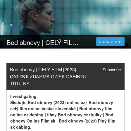
Bod obnovy | CELÝ FILM [2023] 𝐎𝐍𝐋𝐈𝐍𝐄 ZDARMA CZ/SK DABING I TITULKY
SUBSCRIBE
Bod obnovy | CELÝ FILM [2023] 
Subscribe
𝐎𝐍𝐋𝐈𝐍𝐄 ZDARMA CZ/SK DABING I 
TITULKY
Investigating
-
Sledujte Bod obnovy (2023) online cz | Bod obnovy 
celý film online česko-slovenská | Bod obnovy film 
online cz dabing | filmy Bod obnovy cz titulky | Bod 
obnovy Online Film sk | Bod obnovy (2023) Plný film 
sk dabing.