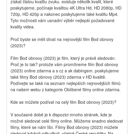
získat čistou kvalitu zvuku. existuje několik kvalit, které 
poskytujeme, počínaje kvalitou 4K Ultra Hd, HD 2080p, HD 
720p, HD 420p a nakonec poskytujeme také kvalitu Mp4. 
Tyto možnosti vám usnadní výběr nejlepší požadované 
kvality videa.
Proč byste se měli dívat na nejnovější film Bod obnovy 
(2023)?
Film Bod obnovy (2023) je film, který je právě sledován. 
Proč je to tak? protože vám promítneme film Bod obnovy 
(2023) online zdarma a s cz a sk dabingem. poskytujeme 
také filmy Bod obnovy (2023) zdarma v HD kvalitě. 
Podívejte se také na seznam nejlepších nejnovějších filmů 
na našem webu z kategorie Oblíbené filmy online zdarma.
Kde se můžete podívat na celý film Bod obnovy (2023)?
V současné době je k dispozici mnoho stránek, kde je 
možné sledovat celé filmy online. Můžeme snadno sledovat 
filmy, které se nám líbí. Filmy Bod obnovy (2023) můžete 
sledovat kdykoli odkudkoli, včetně České republiky. Na 